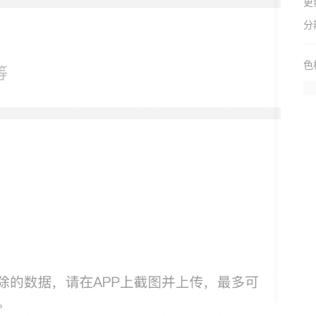
更
分
色