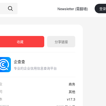
Newsletter (需翻墙)
登录
收藏
分享链接
企查查
专业的企业信用信息查询平台
业
商务
司
其他
本
v17.3