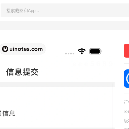
行
公
版