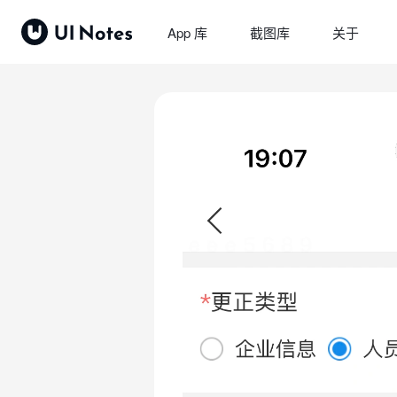
App 库
截图库
关于