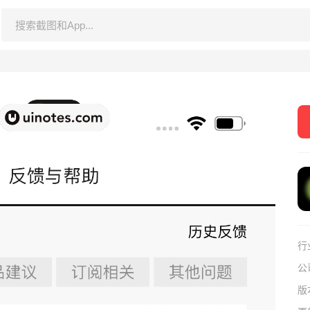
行
公
版