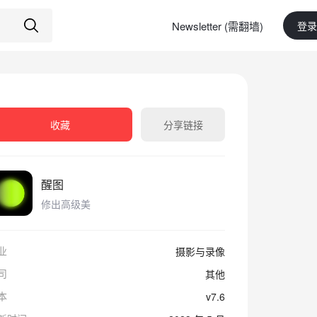
Newsletter (需翻墙)
登录
收藏
分享链接
醒图
修出高级美
业
摄影与录像
司
其他
本
v7.6