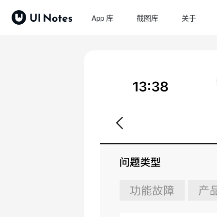
App 库
截图库
关于