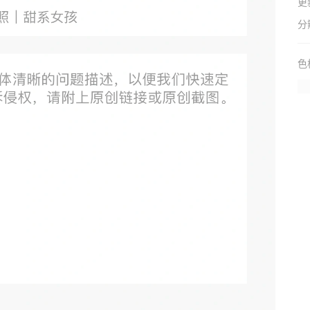
更
分
色