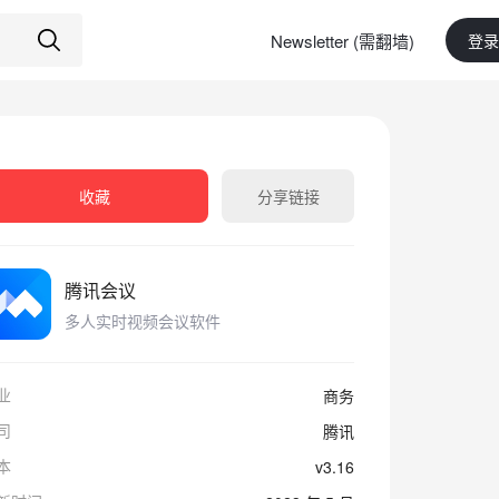
Newsletter (需翻墙)
登录
收藏
分享链接
腾讯会议
多人实时视频会议软件
业
商务
司
腾讯
本
v3.16