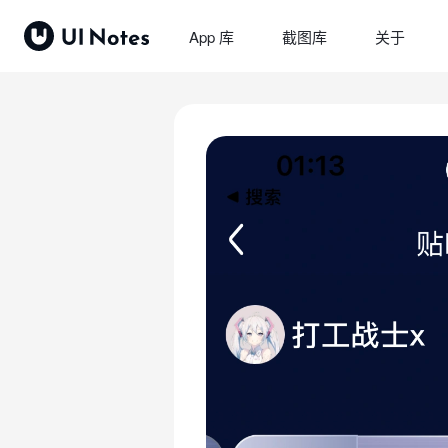
App 库
截图库
关于