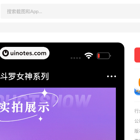
行
公
版