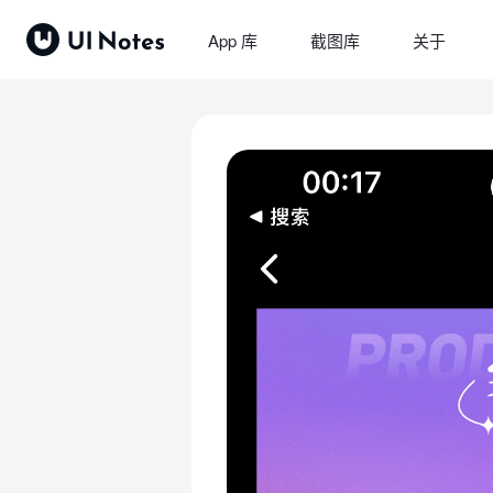
App 库
截图库
关于