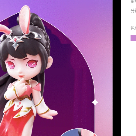
更
分
色