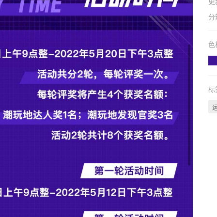
更
分
色
标