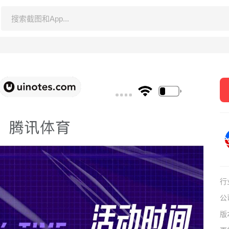
行
公
版