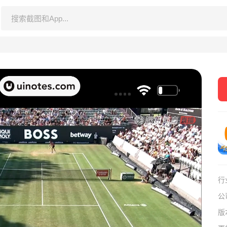
行
公
版