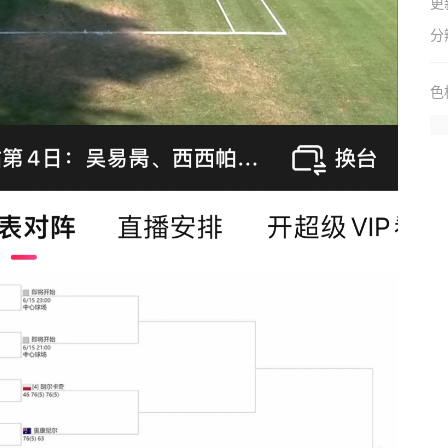
更
分
色