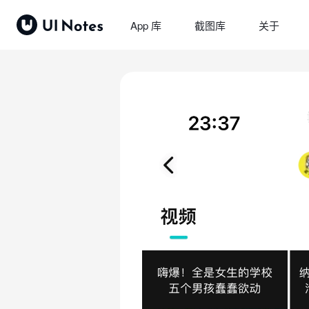
App 库
截图库
关于