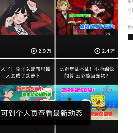
更
分
色