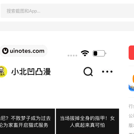
行
公
版