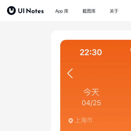
App 库
截图库
关于