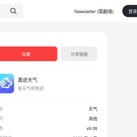
Newsletter (需翻墙)
登录
收藏
分享链接
墨迹天气
看天气用墨迹
业
天气
司
其他
本
v9.08