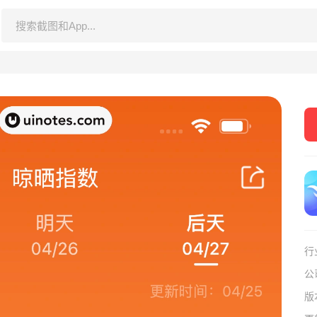
行
公
版