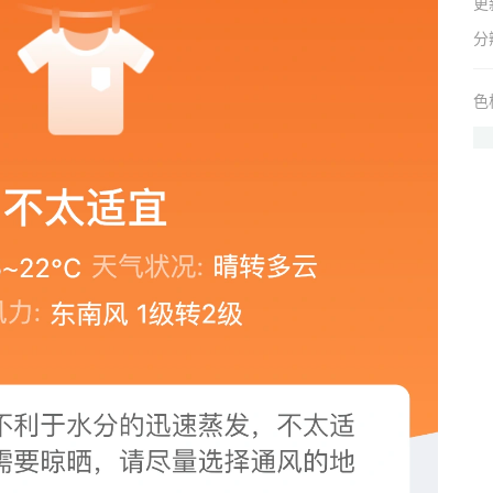
更
分
色