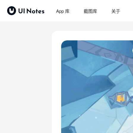
App 库
截图库
关于