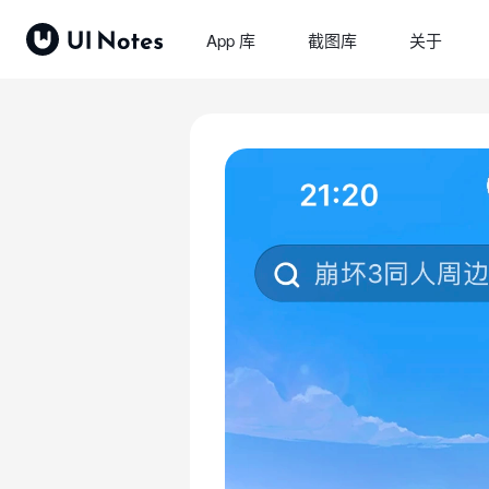
App 库
截图库
关于