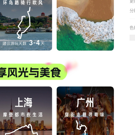
更
分
色