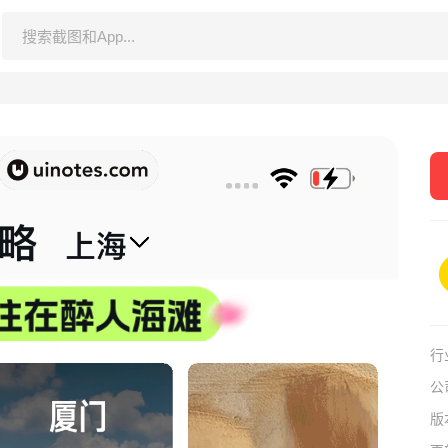
行
公
版