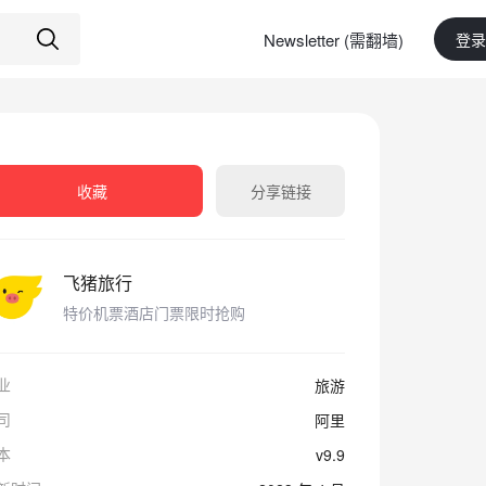
Newsletter (需翻墙)
登录
收藏
分享链接
飞猪旅行
特价机票酒店门票限时抢购
业
旅游
司
阿里
本
v9.9