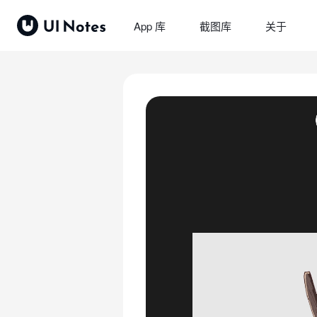
App 库
截图库
关于