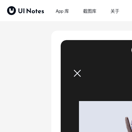
App 库
截图库
关于