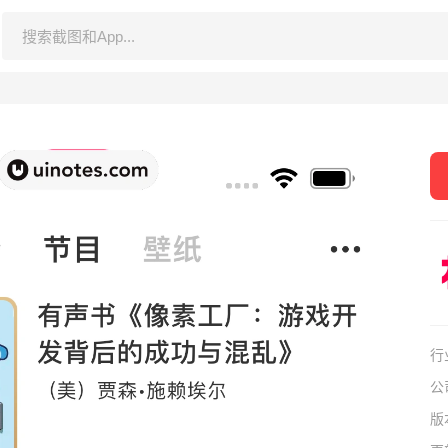
行
公
版