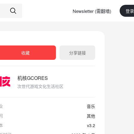
Newsletter (需翻墙)
登录
收藏
分享链接
机核GCORES
次世代游戏文化生活社区
业
音乐
司
其他
本
v3.2