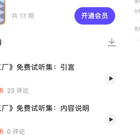
更
分
色