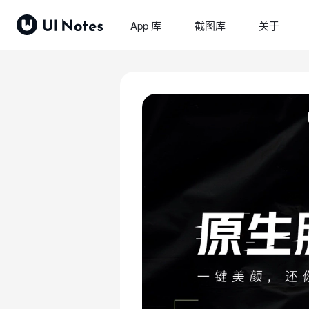
App 库
截图库
关于