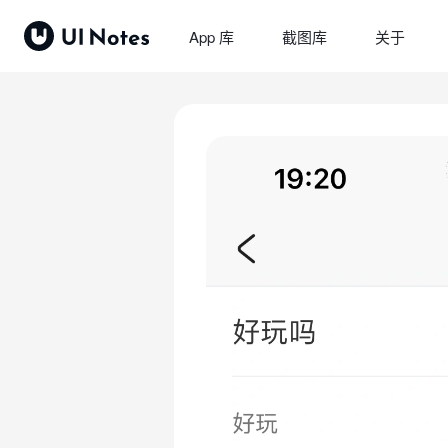
App 库
截图库
关于