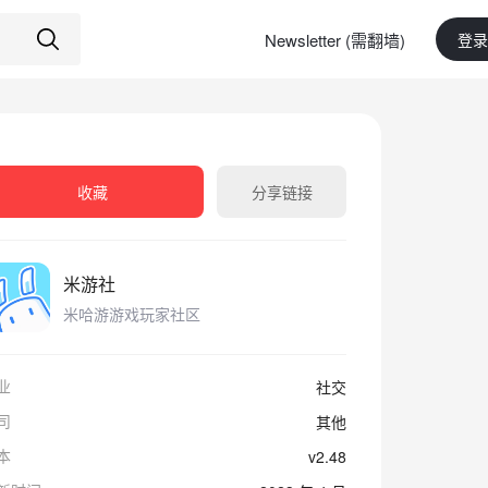
Newsletter (需翻墙)
登录
收藏
分享链接
米游社
米哈游游戏玩家社区
业
社交
司
其他
本
v2.48