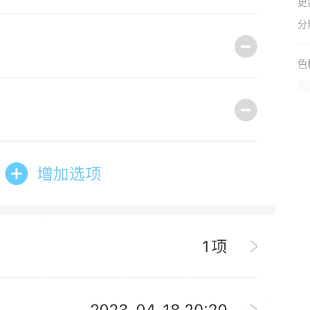
更
分
色