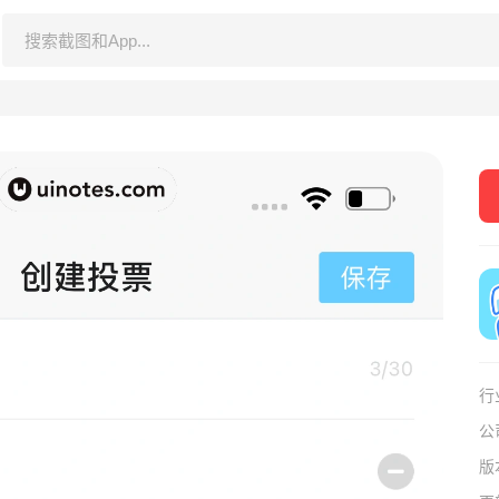
行
公
版