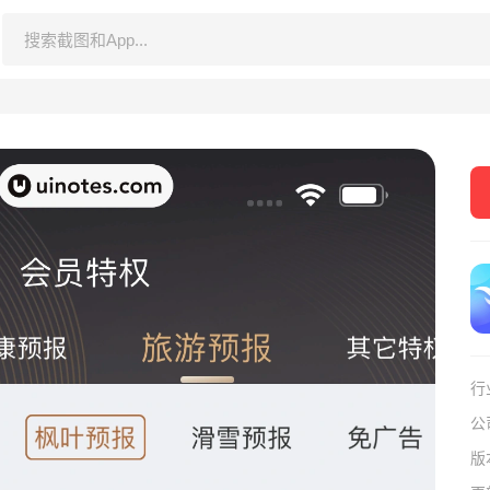
行
公
版