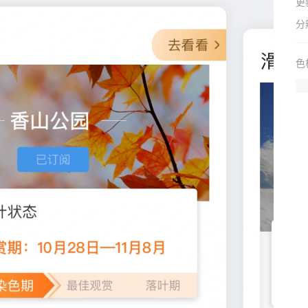
更
分
色