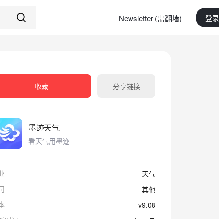
Newsletter (需翻墙)
登录
收藏
分享链接
墨迹天气
看天气用墨迹
业
天气
司
其他
本
v9.08