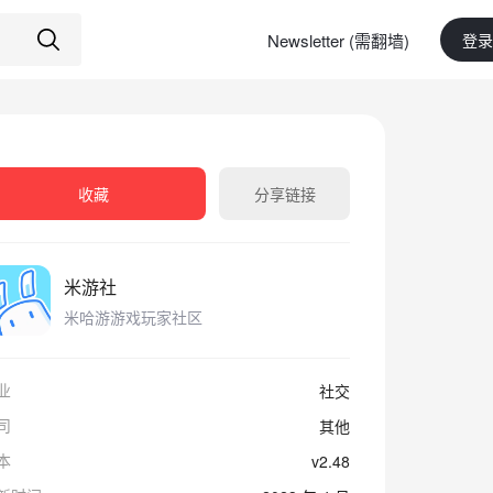
Newsletter (需翻墙)
登录
收藏
分享链接
米游社
米哈游游戏玩家社区
业
社交
司
其他
本
v2.48