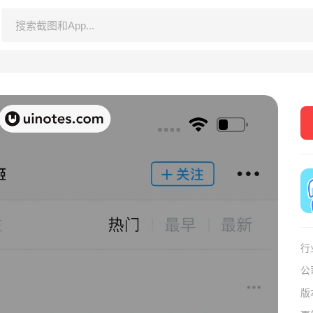
行
公
版