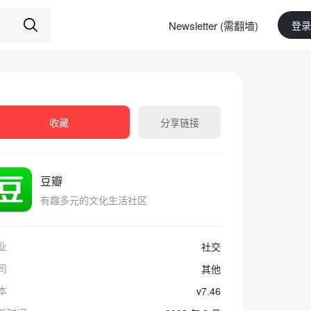
Newsletter (需翻墙)
登录
收藏
分享链接
豆瓣
有趣多元的文化生活社区
业
社交
司
其他
本
v7.46