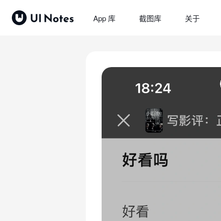
App 库
截图库
关于