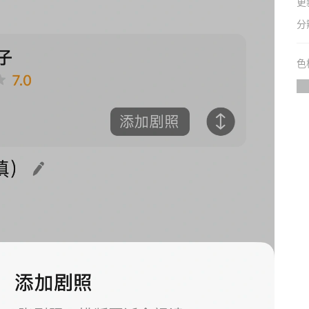
更
分
色