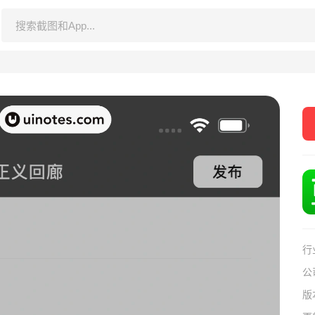
行
公
版