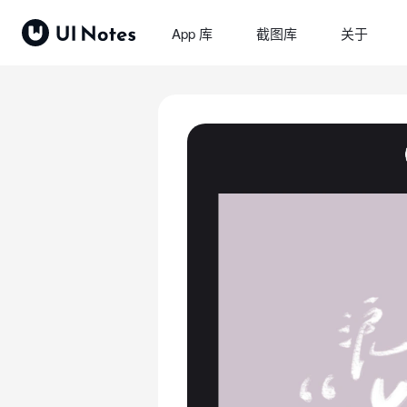
App 库
截图库
关于