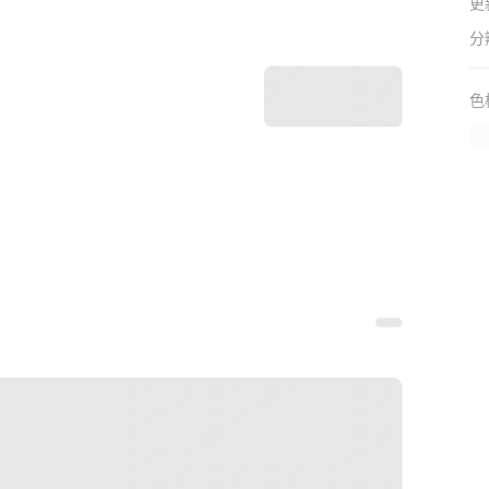
更
分
色