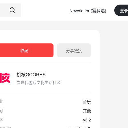
Newsletter (需翻墙)
登录
收藏
分享链接
机核GCORES
次世代游戏文化生活社区
业
音乐
司
其他
本
v3.2