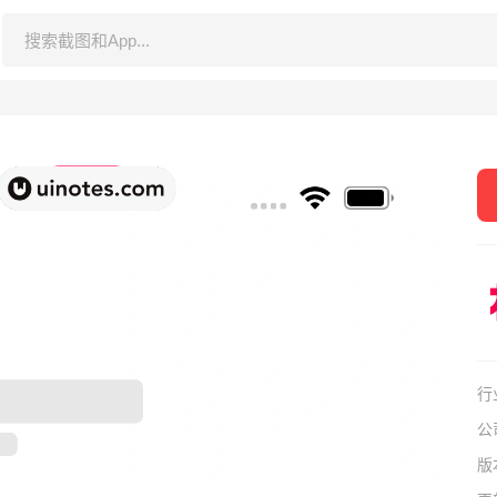
行
公
版