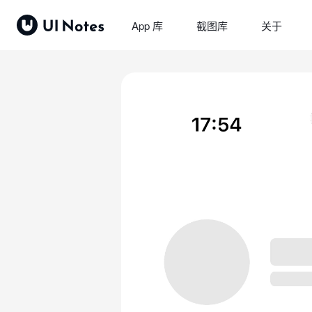
App 库
截图库
关于