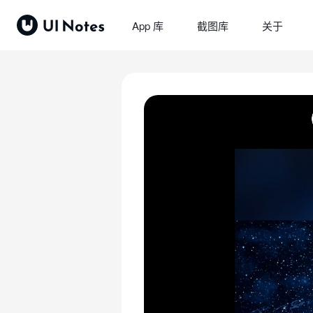
App 库
截图库
关于