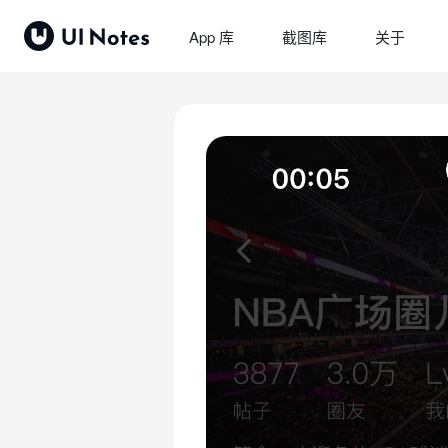
App 库
截图库
关于