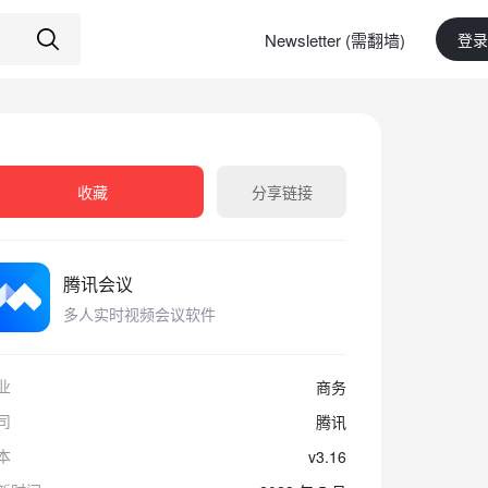
Newsletter (需翻墙)
登录
收藏
分享链接
腾讯会议
多人实时视频会议软件
业
商务
司
腾讯
本
v3.16