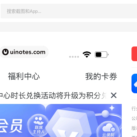
行
公
版