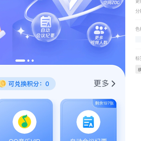
更
分
色
标
横