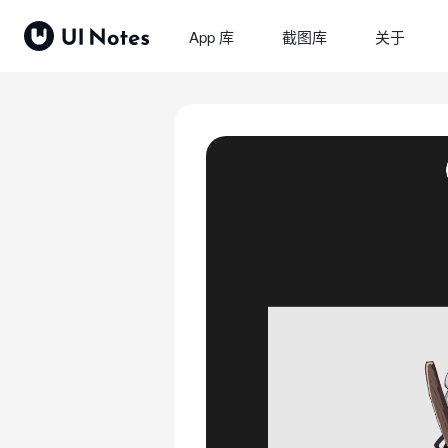
App 库
截图库
关于