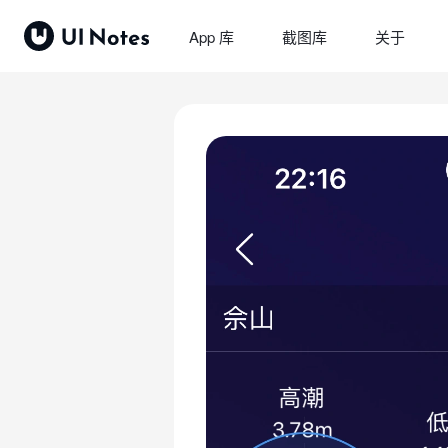
App 库
截图库
关于