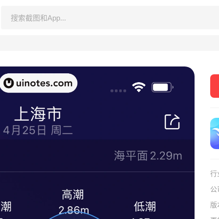
行
公
版