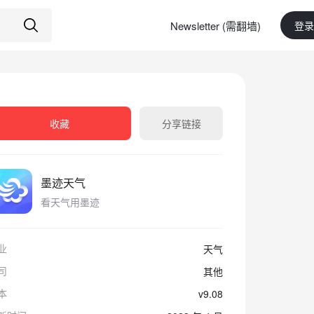
Newsletter (需翻墙)
登录
收藏
分享链接
墨迹天气
看天气用墨迹
业
天气
司
其他
本
v9.08