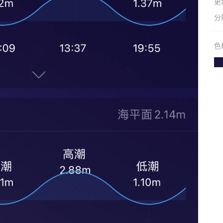
更
分
色