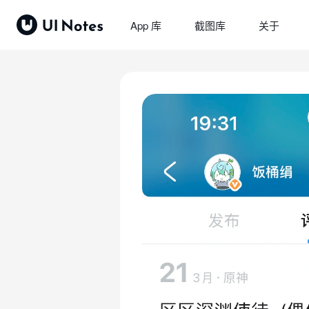
App 库
截图库
关于