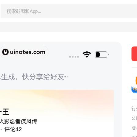
行
公
版