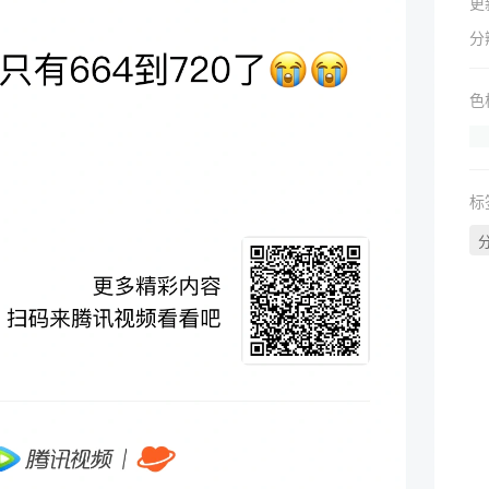
更
分
色
标