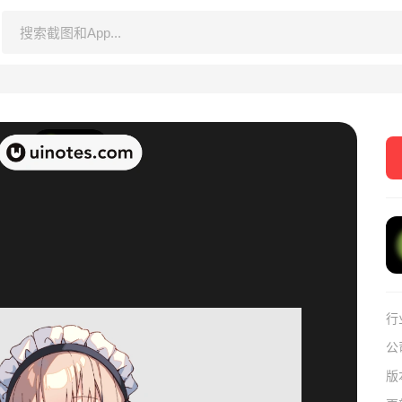
行
公
版