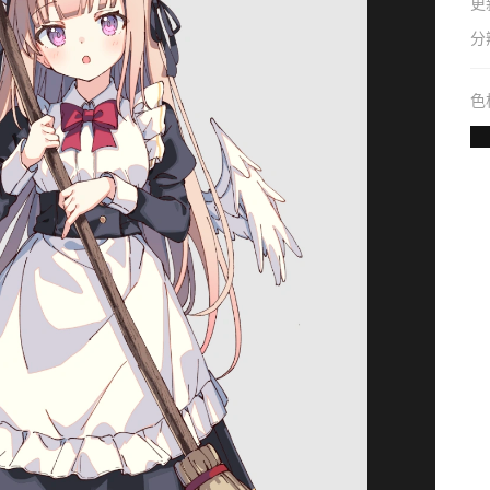
更
分
色