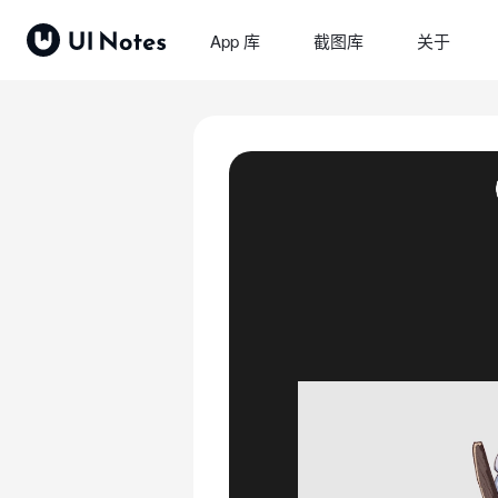
App 库
截图库
关于