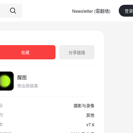
Newsletter (需翻墙)
登录
收藏
分享链接
醒图
修出高级美
业
摄影与录像
司
其他
本
v7.6