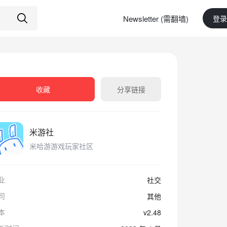
Newsletter (需翻墙)
登录
收藏
分享链接
米游社
米哈游游戏玩家社区
业
社交
司
其他
本
v2.48