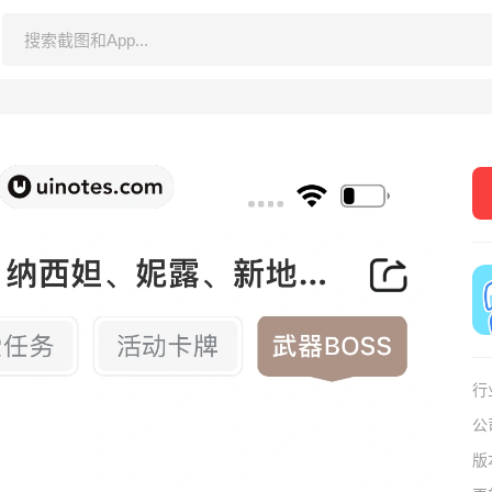
行
公
版