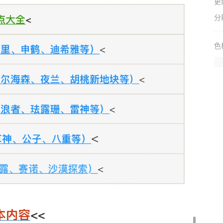
更
分
色