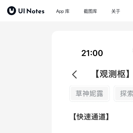
App 库
截图库
关于