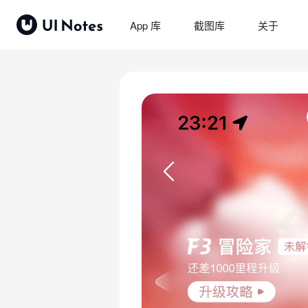
App 库
截图库
关于