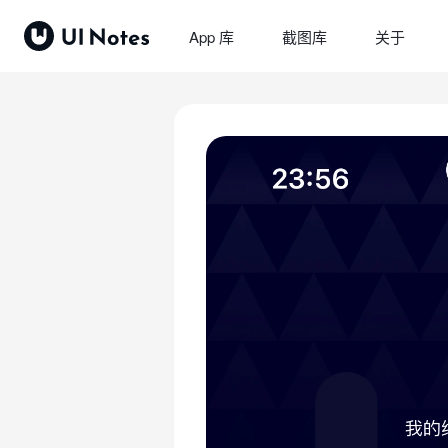
App 库
截图库
关于