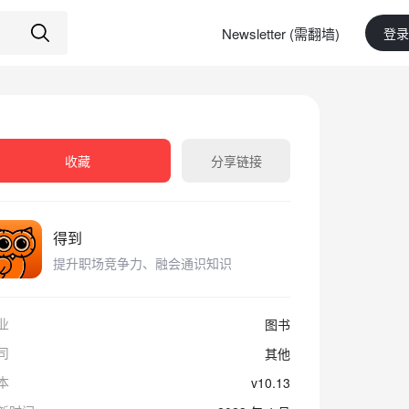
Newsletter (需翻墙)
登录
收藏
分享链接
得到
提升职场竞争力、融会通识知识
业
图书
司
其他
本
v10.13