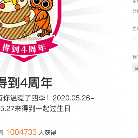
更
分
色
标