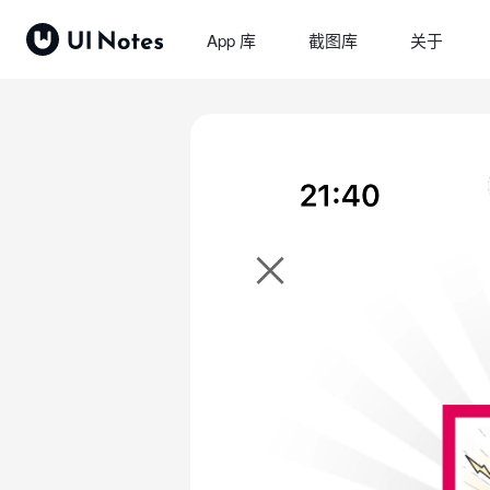
App 库
截图库
关于