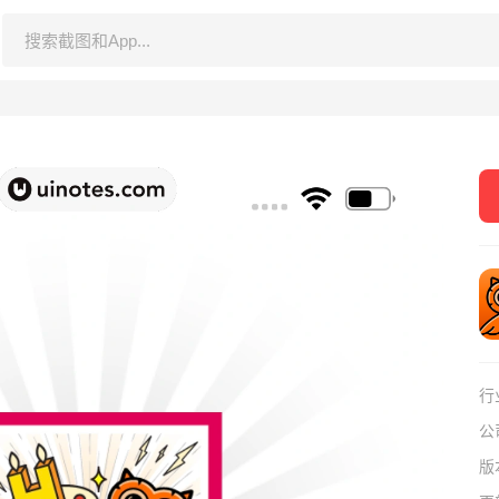
行
公
版