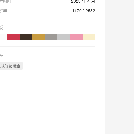
新时间
2023 年 4 月
辨率
1170 * 2532
板
签
成就等级徽章