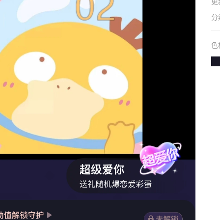
更
分
色