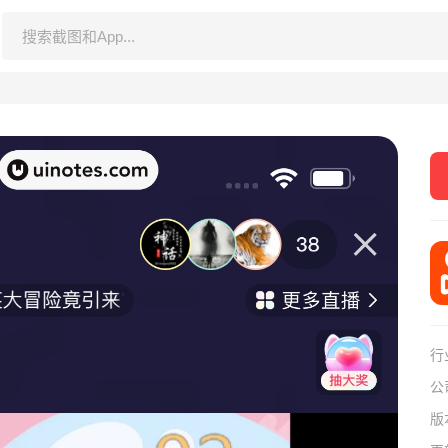
行
公
版