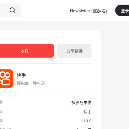
Newsletter (需翻墙)
登录
收藏
分享链接
快手
拥抱每一种生活
业
摄影与录像
司
快手
本
v10.9