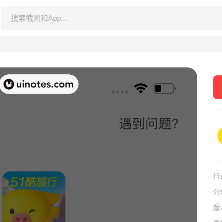
行
公
版