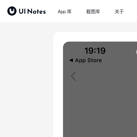
App 库
截图库
关于