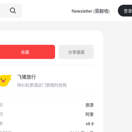
Newsletter (需翻墙)
登录
收藏
分享链接
飞猪旅行
特价机票酒店门票限时抢购
业
旅游
司
阿里
本
v9.9