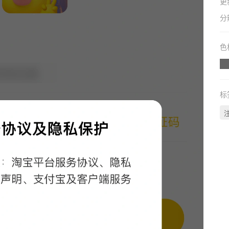
更
分
色
标