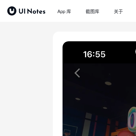
App 库
截图库
关于