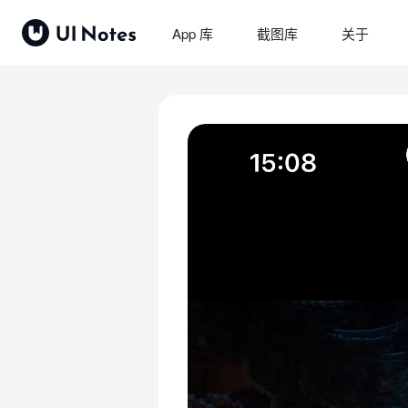
App 库
截图库
关于