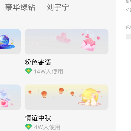
更
分
色