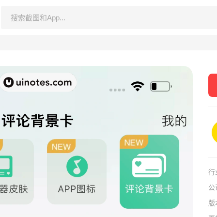
行
公
版