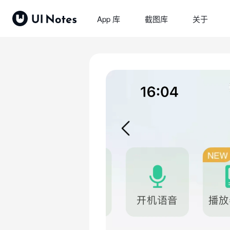
App 库
截图库
关于