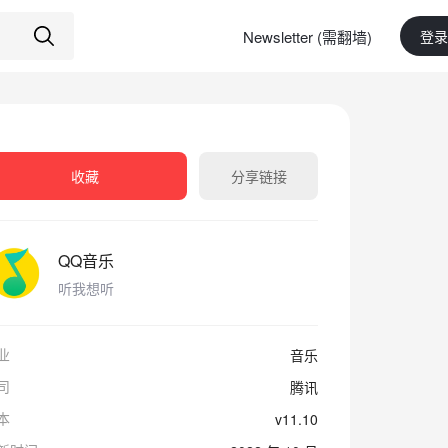
Newsletter (需翻墙)
登录
收藏
分享链接
QQ音乐
听我想听
业
音乐
司
腾讯
本
v11.10