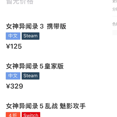
更
分
色