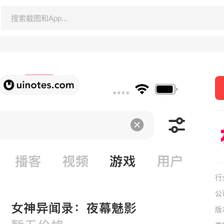
行
公
版