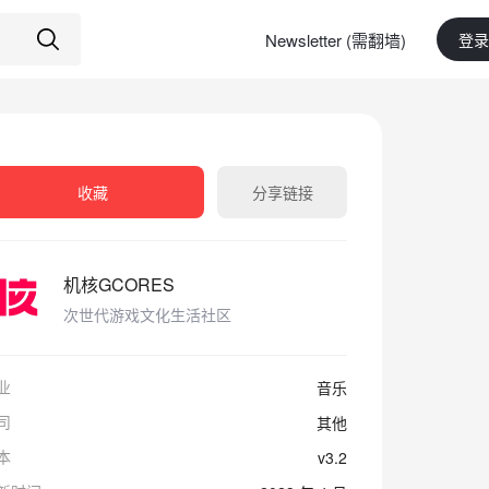
Newsletter (需翻墙)
登录
收藏
分享链接
机核GCORES
次世代游戏文化生活社区
业
音乐
司
其他
本
v3.2