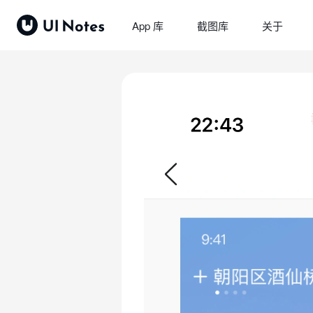
App 库
截图库
关于