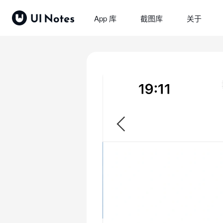
App 库
截图库
关于