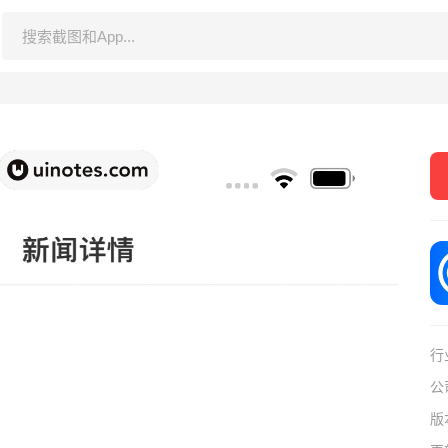
行
公
版