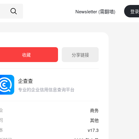
Newsletter (需翻墙)
登录
收藏
分享链接
企查查
专业的企业信用信息查询平台
业
商务
司
其他
本
v17.3