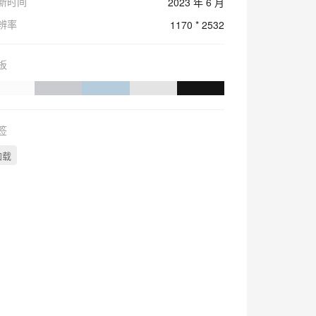
新时间
2023 年 6 月
辨率
1170 * 2532
板
签
加载