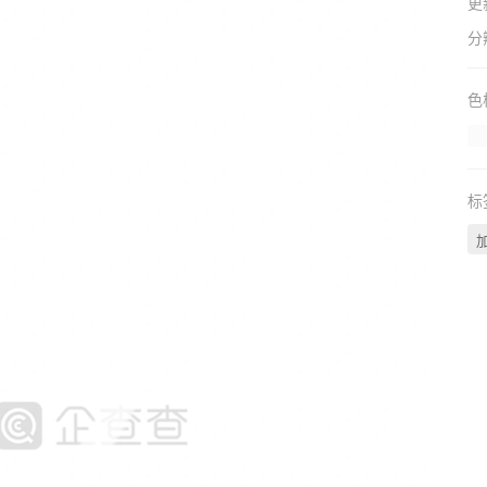
更
分
色
标