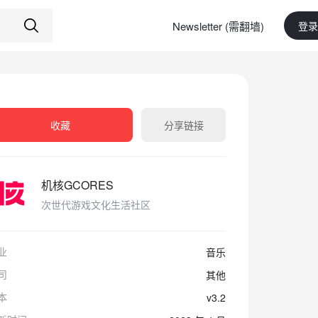
Newsletter (需翻墙)
登录
收藏
分享链接
机核GCORES
次世代游戏文化生活社区
业
音乐
司
其他
本
v3.2