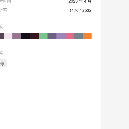
新时间
2023 年 4 月
辨率
1170 * 2532
板
签
分享