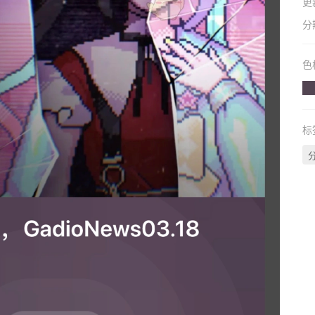
更
分
色
标