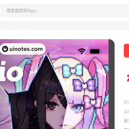
行
公
版