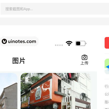
行
公
版