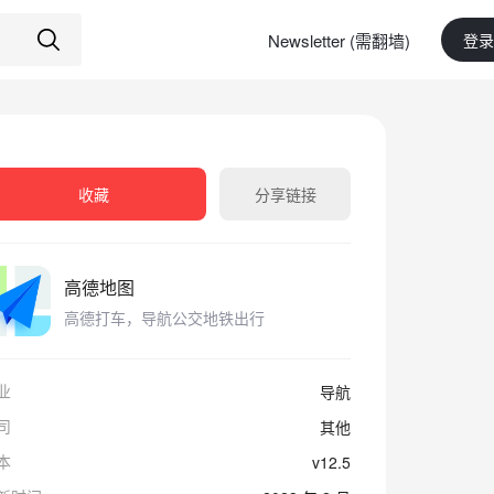
Newsletter (需翻墙)
登录
收藏
分享链接
高德地图
高德打车，导航公交地铁出行
业
导航
司
其他
本
v12.5