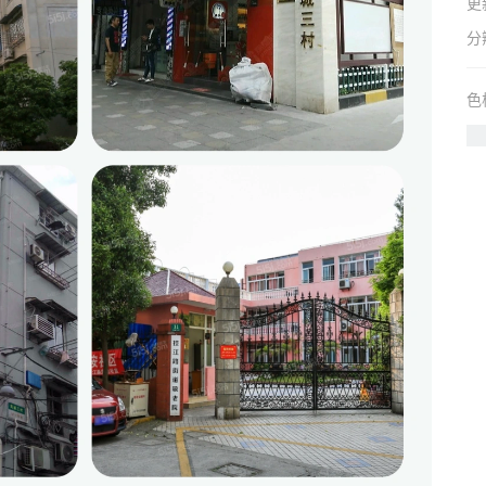
更
分
色