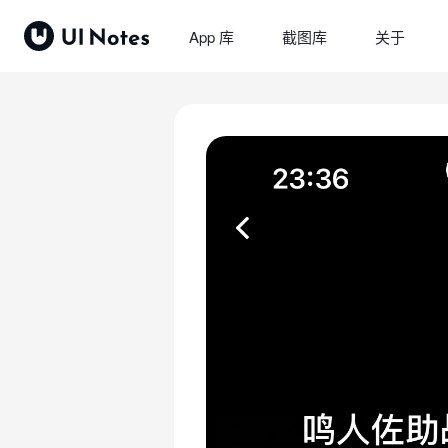
App 库
截图库
关于