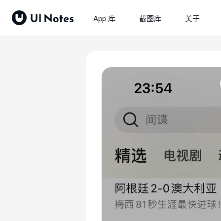
App 库
截图库
关于