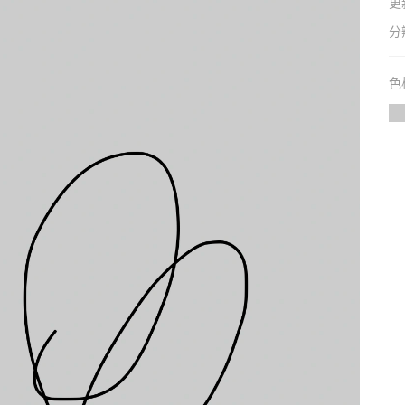
更
分
色