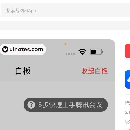
行
公
版