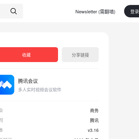
Newsletter (需翻墙)
登录
收藏
分享链接
腾讯会议
多人实时视频会议软件
业
商务
司
腾讯
本
v3.16