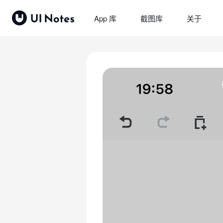
App 库
截图库
关于