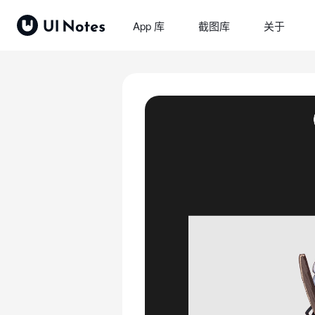
App 库
截图库
关于