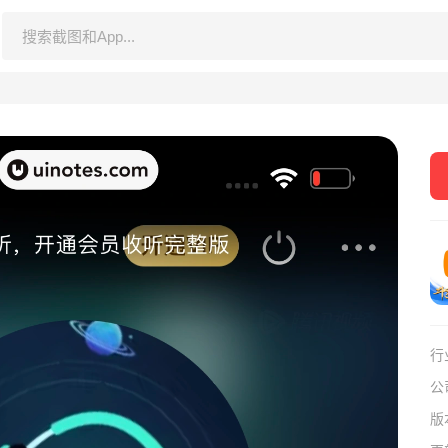
行
公
版