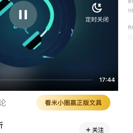
更
分
色