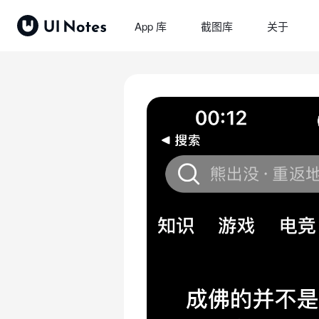
App 库
截图库
关于